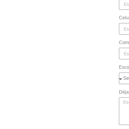
Celu
Corr
Esco
Déja