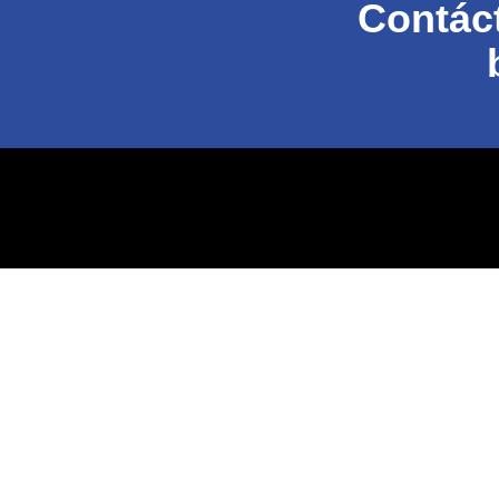
Contáct
Calle Bolívar 270 Ofic.
303, Miraflores
Política de privacidad
Términos y condiciones
+51 978 213 431
Políticas SIG
centiseal@flink.pe
Certificado BASC
Certificado ISO
Somos una marca de Flink Seguridad | © 2024 – CENTISEA