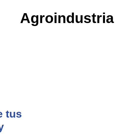
Agroindustria
e tus
y