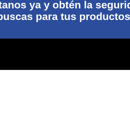
anos ya y obtén la segur
buscas para tus productos
L | Cintas y etiquetas a prueba de manipulaciones