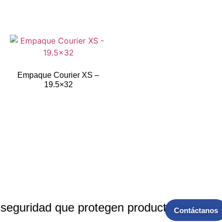
Empaque Courier XS –
19.5×32
 seguridad que protegen productos, marcas
Contáctanos