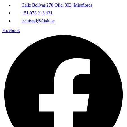
Calle Bolívar 270 Ofic. 303, Miraflores
+51 978 213 431
centiseal@flink.pe
Facebook