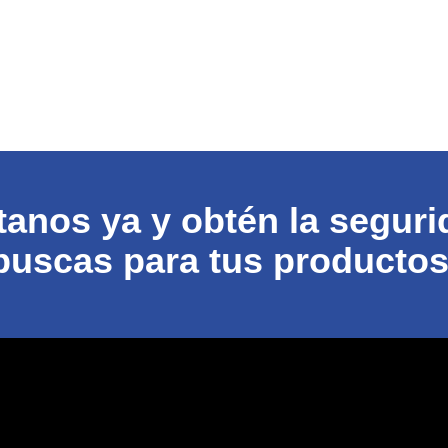
anos ya y obtén la segur
buscas para tus productos