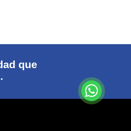
idad que
.